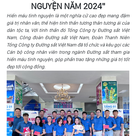
Tin
NGUYỆN NĂM 2024"
NHÀ
quốc
ĐẦU
Hiến máu tình nguyện là một nghĩa cử cao đẹp mang đậm
tế
TƯ
giá trị nhân văn, thể hiện tinh thần tương thân tương ái của
dân tộc ta, Với tinh thần đó Tổng Công ty Đường sắt Việt
Quy
TRA
Nam, Công đoàn Đường sắt Việt Nam, Đoàn Thanh Niên
định
CỨU
Tổng Công ty Đường sắt Việt Nam đã tổ chức và kêu gọi các
vận
Cán bộ công nhân viên trong ngành Đường sắt tham gia
HÀNH
chuyển
hiến máu tình nguyện, góp phần trao tặng những giá trị tốt
TRÌNH
ĐS
đẹp tới cộng đồng.
LIÊN
HỆ