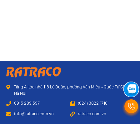
Tầng 4, tòa nhà 118 Lê Duẩn, phường Văn Miếu - Quốc Tử Giám,
Hà Nội
0915 289 597
(024) 3822 1716
info@ratraco.com.vn
ratraco.com.vn
Webmail
Liên hệ