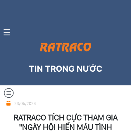
TRANG
CHỦ
☰
GIỚI
THIỆU
DỊCH
TIN TRONG NƯỚC
VỤ
CÔNG
TY
THÀNH
Tin
VIÊN
23/05/2024
trong
RATRACO TÍCH CỰC THAM GIA
TIN
nước
TỨC
"NGÀY HỘI HIẾN MÁU TÌNH