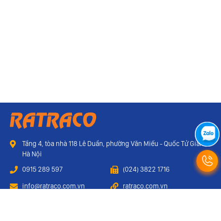
Tầng 4, tòa nhà 118 Lê Duẩn, phường Văn Miếu - Quốc Tử Giám,
Hà Nội
0915 289 597
(024) 3822 1716
info@ratraco.com.vn
ratraco.com.vn
Webmail
Liên hệ