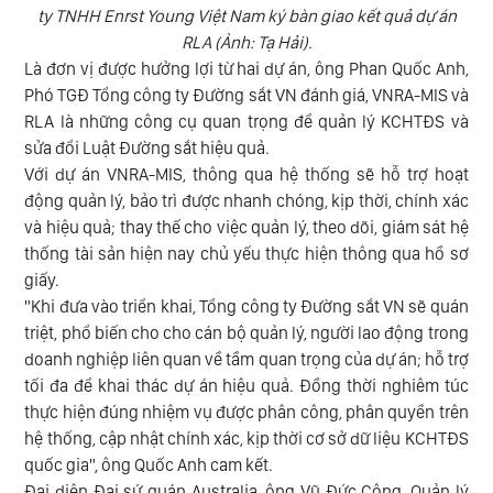
ty TNHH Enrst Young Việt Nam ký bàn giao kết quả dự án
RLA (Ảnh: Tạ Hải).
Là đơn vị được hưởng lợi từ hai dự án, ông Phan Quốc Anh,
Phó TGĐ Tổng công ty Đường sắt VN đánh giá, VNRA-MIS và
RLA là những công cụ quan trọng để quản lý KCHTĐS và
sửa đổi Luật Đường sắt hiệu quả.
Với dự án VNRA-MIS, thông qua hệ thống sẽ hỗ trợ hoạt
động quản lý, bảo trì được nhanh chóng, kịp thời, chính xác
và hiệu quả; thay thế cho việc quản lý, theo dõi, giám sát hệ
thống tài sản hiện nay chủ yếu thực hiện thông qua hồ sơ
giấy.
"Khi đưa vào triển khai, Tổng công ty Đường sắt VN sẽ quán
triệt, phổ biến cho cho cán bộ quản lý, người lao động trong
doanh nghiệp liên quan về tầm quan trọng của dự án; hỗ trợ
tối đa để khai thác dự án hiệu quả. Đồng thời nghiêm túc
thực hiện đúng nhiệm vụ được phân công, phân quyền trên
hệ thống, cập nhật chính xác, kịp thời cơ sở dữ liệu KCHTĐS
quốc gia", ông Quốc Anh cam kết.
Đại diện Đại sứ quán Australia, ông Vũ Đức Công, Quản lý