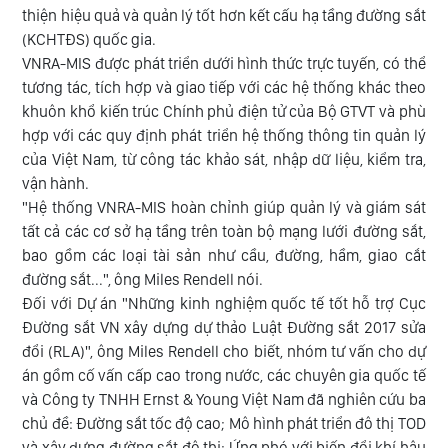
thiện hiệu quả và quản lý tốt hơn kết cấu hạ tầng đường sắt
(KCHTĐS) quốc gia.
VNRA-MIS được phát triển dưới hình thức trực tuyến, có thể
tương tác, tích hợp và giao tiếp với các hệ thống khác theo
khuôn khổ kiến trúc Chính phủ điện tử của Bộ GTVT và phù
hợp với các quy định phát triển hệ thống thông tin quản lý
của Việt Nam, từ công tác khảo sát, nhập dữ liệu, kiểm tra,
vận hành.
"Hệ thống VNRA-MIS hoàn chỉnh giúp quản lý và giám sát
tất cả các cơ sở hạ tầng trên toàn bộ mạng lưới đường sắt,
bao gồm các loại tài sản như cầu, đường, hầm, giao cắt
đường sắt...", ông Miles Rendell nói.
Đối với Dự án "Những kinh nghiệm quốc tế tốt hỗ trợ Cục
Đường sắt VN xây dựng dự thảo Luật Đường sắt 2017 sửa
đổi (RLA)", ông Miles Rendell cho biết, nhóm tư vấn cho dự
án gồm cố vấn cấp cao trong nước, các chuyên gia quốc tế
và Công ty TNHH Ernst & Young Việt Nam đã nghiên cứu ba
chủ đề: Đường sắt tốc độ cao; Mô hình phát triển đô thị TOD
và xây dựng đường sắt đô thị; Ứng phó với biến đổi khí hậu