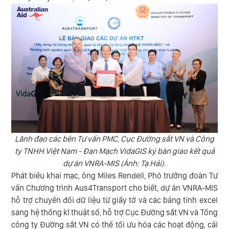
Lãnh đạo các bên Tư vấn PMC, Cục Đường sắt VN và Công
ty TNHH Việt Nam - Đan Mạch VidaGIS ký bàn giao kết quả
dự án VNRA-MIS (Ảnh: Tạ Hải).
Phát biểu khai mạc, ông Miles Rendell, Phó trưởng đoàn Tư
vấn Chương trình Aus4Transport cho biết, dự án VNRA-MIS
hỗ trợ chuyển đổi dữ liệu từ giấy tờ và các bảng tính excel
sang hệ thống kĩ thuật số, hỗ trợ Cục Đường sắt VN và Tổng
công ty Đường sắt VN có thể tối ưu hóa các hoạt động, cải