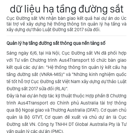
dữ liệu hạ tầng đường sắt
NHÀ
Tin
ĐẦU
quốc
Cục Đường sắt VN nhận bàn giao kết quả hai dự án do Úc
TƯ
tài trợ về xây dựng hệ thống thông tin quản lý hạ tầng và
tế
xây dựng dự thảo Luật Đường sắt 2017 sửa đổi.
TRA
Quy
Quản lý hạ tầng đường sắt thông qua nền tảng số
CỨU
định
HÀNH
Sáng ngày 6/6, tại Hà Nội, Cục Đường sắt VN đã phối hợp
vận
TRÌNH
với Tư vấn Chương trình Aus4Transport tổ chức bàn giao
chuyển
kết quả các dự án: "Hệ thống thông tin quản lý kết cấu hạ
ĐS
LIÊN
tầng đường sắt (VNRA-MIS)" và "Những kinh nghiệm quốc
HỆ
tế tốt hỗ trợ Cục Đường sắt Việt Nam xây dựng dự thảo Luật
Đường sắt 2017 sửa đổi (RLA)".
Đây là hai dự án hợp tác kỹ thuật thuộc Hợp phần B Chương
trình Aus4Transport do Chính phủ Australia tài trợ thông
qua Bộ Ngoại giao và Thương Australia (DFAT). Cơ quan chủ
quản là Bộ GTVT, Cơ quan đề xuất và chủ dự án là Cục
Đường sắt VN. Công ty TNHH DT Global Australia Pty là Tư
vấn quản lý các dự án (PMC).