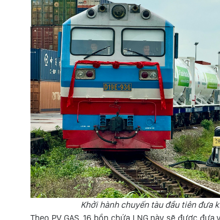
Khởi hành chuyến tàu đầu tiên đưa k
Theo PV GAS, 16 bồn chứa LNG này sẽ được đưa v