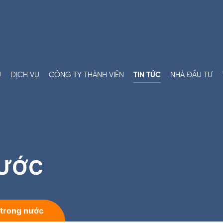
U
DỊCH VỤ
CÔNG TY THÀNH VIÊN
TIN TỨC
NHÀ ĐẦU TƯ
NƯỚC
n trong nước