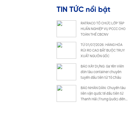
TIN TỨC nổi bật
RATRACO TỔ CHỨC LỚP TẬP
HUẤN NGHIỆP VỤ PCCC CHO
TOÀN THỂ CBCNV
TỪ 01/07/2026: HÀNG HÓA
RỦI RO CAO BẮT BUỘC TRUY
XUẤT NGUỒN GỐC
BÁO XÂY DỰNG: Ga Yên Viên
đón tàu container chuyên
tuyến đầu tiên từ Tô Châu
BÁO NHÂN DÂN: Chuyến tàu
liên vận quốc tế đầu tiên từ
Thanh Hải (Trung Quốc) đến
Đồng Nai