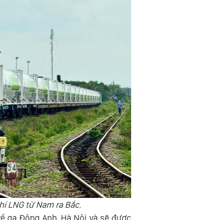
hí LNG từ Nam ra Bắc.
ề ga Đông Anh, Hà Nội và sẽ được