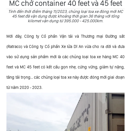
MC chở container 40 feet và 45 feet
quốc
NHÀ
tế
Tính đến thời điểm tháng 11/2023, chủng loại toa xe đóng mới MC
ĐẦU
45 feet đã vận dụng được khoảng thời gian 36 tháng với tổng
kilomet vận dụng từ 395.000 - 425.000km.
TƯ
Quy
định
TRA
Mới đây, Công ty Cổ phần Vận tải và Thương mại Đường sắt
vận
CỨU
chuyển
(Ratraco) và Công ty Cổ phần Xe lửa Dĩ An vừa cho ra đời và đưa
HÀNH
ĐS
vào sử dụng sản phẩm mới là các chủng loại toa xe hàng MC 40
TRÌNH
feet và MC 45 feet có kết cấu gọn nhẹ, cứng vững, giảm tự nặng,
LIÊN
tăng tải trọng... các chủng loại toa xe này được đóng mới giai đoạn
HỆ
từ năm 2020 - 2023.