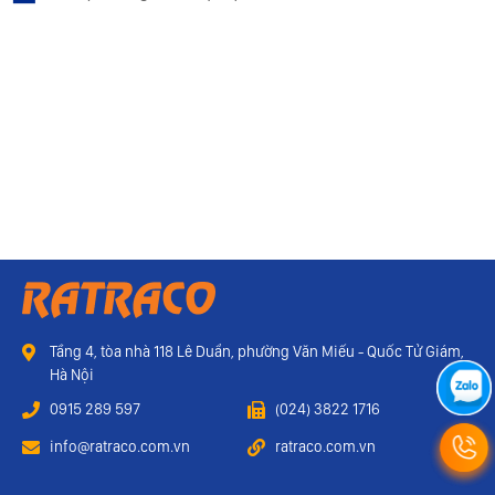
Tầng 4, tòa nhà 118 Lê Duẩn, phường Văn Miếu - Quốc Tử Giám,
Hà Nội
0915 289 597
(024) 3822 1716
info@ratraco.com.vn
ratraco.com.vn