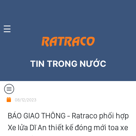
TRANG
☰
CHỦ
GIỚI
THIỆU
DỊCH
TIN TRONG NƯỚC
VỤ
CÔNG
TY
THÀNH
Tin
08/12/2023
VIÊN
trong
BÁO GIAO THÔNG - Ratraco phối hợp
nước
TIN
Xe lửa Dĩ An thiết kế đóng mới toa xe
TỨC
Tin