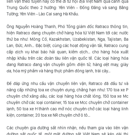
liên vận theo tuyến này có thể đi từ nội địa Việt Nam quá cảnh qua
Trung Quốc theo 2 hướng: Yên Viên - Đồng Đăng và sang Bằng
Tường; Yên Viên - Lào Cai sang Hà Khẩu.
Ông Nguyễn Hoàng Thanh, Phó Tổng giám đốc Ratraco thông tin,
hiện Ratraco đang chuyên chở hàng hóa từ Việt Nam tới các nước
thứ ba như: Mông Cổ, Kazakhstan, Uzabekistan, Nga, Tajistan, Ba
Lan, Đức, Anh… Đặc biệt, cùng các hoạt động vận tải, Ratraco cung
cấp dịch vụ khai báo hải quan, kiểm dịch… cho hàng hóa xuất
nhập khẩu trên các đoàn tàu liên vận quốc tế. Các loại hàng hóa
đang Ratraco đang vận chuyển gồm: điện tử, hàng dệt may, giày
da, hóa mỹ phẩm và hàng thực phẩm đông lạnh, trái cây…
Để đáp ứng nhu cầu vận chuyển liên vận, Ratraco đã đầu tư và
nâng cấp những toa xe chuyên dụng, chẳng hạn như: 170 toa xe P
chuyên chở xăng dầu, các loại hàng hóa chất lỏng, 150 toa xe Mc
chuyên chở các loại container, 15 toa xe Mcc chuyên chở container
lạnh, 50 toa xe H thành cao mở nóc chuyên chở các loại hàng linh
kiện, container, 20 toa xe NR chuyên chở ô tô…
Các chuyên gia đường sắt nhìn nhận, nếu tham gia vào liên vận
đường sắt quốc tế, một mặt đường sắt Việt Nam sẽ kéo dài thị