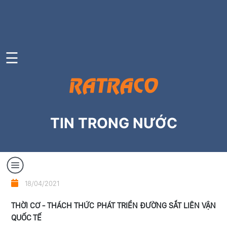
TRANG
CHỦ
☰
GIỚI
THIỆU
DỊCH
VỤ
TIN TRONG NƯỚC
CÔNG
TY
THÀNH
VIÊN
Tin
18/04/2021
trong
TIN
THỜI CƠ - THÁCH THỨC PHÁT TRIỂN ĐƯỜNG SẮT LIÊN VẬN
nước
TỨC
QUỐC TẾ