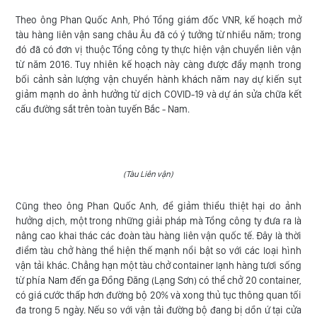
Tin
NHÀ
Theo ông Phan Quốc Anh, Phó Tổng giám đốc VNR, kế hoạch mở
quốc
ĐẦU
tàu hàng liên vận sang châu Âu đã có ý tưởng từ nhiều năm; trong
tế
đó đã có đơn vị thuộc Tổng công ty thực hiện vận chuyển liên vận
TƯ
từ năm 2016. Tuy nhiên kế hoạch này càng được đẩy mạnh trong
Quy
bối cảnh sản lượng vận chuyển hành khách năm nay dự kiến sụt
TRA
giảm mạnh do ảnh hưởng từ dịch COVID-19 và dự án sửa chữa kết
định
CỨU
cấu đường sắt trên toàn tuyến Bắc - Nam.
vận
HÀNH
chuyển
TRÌNH
ĐS
LIÊN
(Tàu Liên vận)
HỆ
Cũng theo ông Phan Quốc Anh, để giảm thiểu thiệt hại do ảnh
hưởng dịch, một trong những giải pháp mà Tổng công ty đưa ra là
nâng cao khai thác các đoàn tàu hàng liên vận quốc tế. Đây là thời
điểm tàu chở hàng thể hiện thế mạnh nổi bật so với các loại hình
vận tải khác. Chẳng hạn một tàu chở container lạnh hàng tươi sống
từ phía Nam đến ga Đồng Đăng (Lạng Sơn) có thể chở 20 container,
có giá cước thấp hơn đường bộ 20% và xong thủ tục thông quan tối
đa trong 5 ngày. Nếu so với vận tải đường bộ đang bị dồn ứ tại cửa