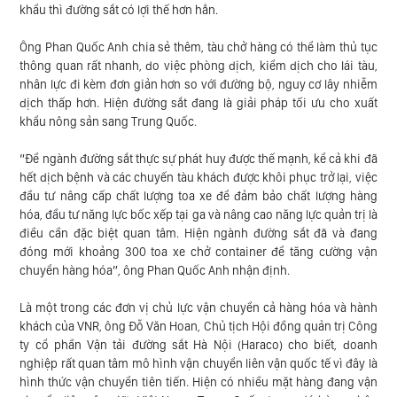
khẩu thì đường sắt có lợi thế hơn hẳn.
Ông Phan Quốc Anh chia sẻ thêm, tàu chở hàng có thể làm thủ tục
thông quan rất nhanh, do việc phòng dịch, kiểm dịch cho lái tàu,
nhân lực đi kèm đơn giản hơn so với đường bộ, nguy cơ lây nhiễm
dịch thấp hơn. Hiện đường sắt đang là giải pháp tối ưu cho xuất
khẩu nông sản sang Trung Quốc.
“Để ngành đường sắt thực sự phát huy được thế mạnh, kể cả khi đã
hết dịch bệnh và các chuyến tàu khách được khôi phục trở lại, việc
đầu tư nâng cấp chất lượng toa xe để đảm bảo chất lượng hàng
hóa, đầu tư năng lực bốc xếp tại ga và nâng cao năng lực quản trị là
điều cần đặc biệt quan tâm. Hiện ngành đường sắt đã và đang
đóng mới khoảng 300 toa xe chở container để tăng cường vận
chuyển hàng hóa”, ông Phan Quốc Anh nhận định.
Là một trong các đơn vị chủ lực vận chuyển cả hàng hóa và hành
khách của VNR, ông Đỗ Văn Hoan, Chủ tịch Hội đồng quản trị Công
ty cổ phần Vận tải đường sắt Hà Nội (Haraco) cho biết, doanh
nghiệp rất quan tâm mô hình vận chuyển liên vận quốc tế vì đây là
hình thức vận chuyển tiên tiến. Hiện có nhiều mặt hàng đang vận