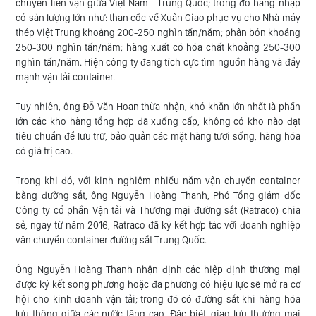
chuyển liên vận giữa Việt Nam - Trung Quốc; trong đó hàng nhập
có sản lượng lớn như: than cốc về Xuân Giao phục vụ cho Nhà máy
thép Việt Trung khoảng 200-250 nghìn tấn/năm; phân bón khoảng
250-300 nghìn tấn/năm; hàng xuất có hóa chất khoảng 250-300
nghìn tấn/năm. Hiện công ty đang tích cực tìm nguồn hàng và đẩy
mạnh vận tải container.
Tuy nhiên, ông Đỗ Văn Hoan thừa nhận, khó khăn lớn nhất là phần
lớn các kho hàng tổng hợp đã xuống cấp, không có kho nào đạt
tiêu chuẩn để lưu trữ, bảo quản các mặt hàng tươi sống, hàng hóa
có giá trị cao.
Trong khi đó, với kinh nghiệm nhiều năm vận chuyển container
bằng đường sắt, ông Nguyễn Hoàng Thanh, Phó Tổng giám đốc
Công ty cổ phần Vận tải và Thương mại đường sắt (Ratraco) chia
sẻ, ngay từ năm 2016, Ratraco đã ký kết hợp tác với doanh nghiệp
vận chuyển container đường sắt Trung Quốc.
Ông Nguyễn Hoàng Thanh nhận định các hiệp định thương mại
được ký kết song phương hoặc đa phương có hiệu lực sẽ mở ra cơ
hội cho kinh doanh vận tải; trong đó có đường sắt khi hàng hóa
lưu thông giữa các nước tăng cao. Đặc biệt, giao lưu thương mại