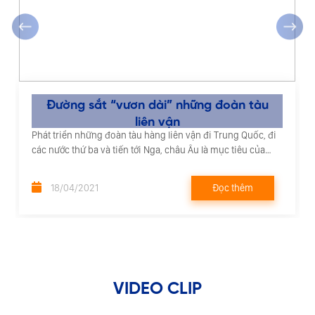
‹
›
Đường sắt “vươn dài” những đoàn tàu
liên vận
Phát triển những đoàn tàu hàng liên vận đi Trung Quốc, đi
các nước thứ ba và tiến tới Nga, châu Âu là mục tiêu của
Tổng công ty Đường sắt Việt Nam (VNR) trong năm nay và
những năm tới.
Đọc thêm
18/04/2021
VIDEO CLIP