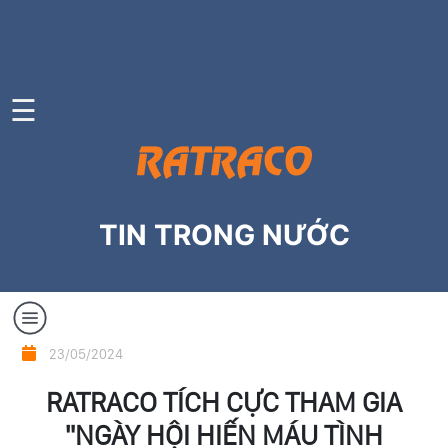
TRANG
CHỦ
☰
GIỚI
THIỆU
DỊCH
TIN TRONG NƯỚC
VỤ
CÔNG
TY
THÀNH
Tin
VIÊN
23/05/2024
trong
RATRACO TÍCH CỰC THAM GIA
TIN
nước
TỨC
"NGÀY HỘI HIẾN MÁU TÌNH