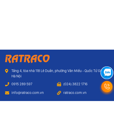
Tầng 4, tòa nhà 118 Lê Duẩn, phường Văn Miếu - Quốc Tử Giám,
Hà Nội
0915 289 597
(024) 3822 1716
info@ratraco.com.vn
ratraco.com.vn
Webmail
Liên hệ