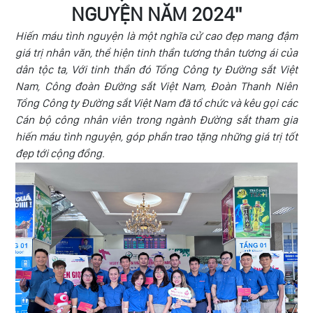
Tin
NGUYỆN NĂM 2024"
NHÀ
quốc
ĐẦU
Hiến máu tình nguyện là một nghĩa cử cao đẹp mang đậm
tế
TƯ
giá trị nhân văn, thể hiện tinh thần tương thân tương ái của
dân tộc ta, Với tinh thần đó Tổng Công ty Đường sắt Việt
Quy
TRA
Nam, Công đoàn Đường sắt Việt Nam, Đoàn Thanh Niên
định
CỨU
Tổng Công ty Đường sắt Việt Nam đã tổ chức và kêu gọi các
vận
Cán bộ công nhân viên trong ngành Đường sắt tham gia
HÀNH
chuyển
hiến máu tình nguyện, góp phần trao tặng những giá trị tốt
TRÌNH
ĐS
đẹp tới cộng đồng.
LIÊN
HỆ